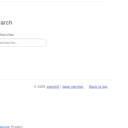
arch
hercher
© 2026
JoomliC
|
legal mention
Back to top
oomla!
Project.