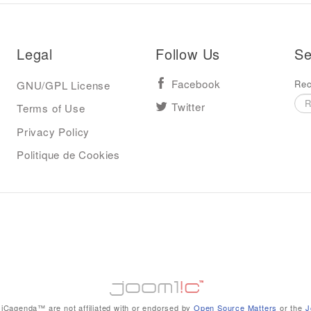
Legal
Follow Us
Se
Rec
GNU/GPL License
Facebook
Terms of Use
Twitter
Privacy Policy
Politique de Cookies
iCagenda™ are not affiliated with or endorsed by
Open Source Matters
or the
J