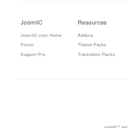
JoomliC
Resources
JoomliC.com Home
Addons
Forum
Theme Packs
Support Pro
Translation Packs
JoomliC™ and 