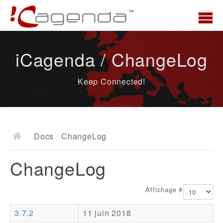
Accueil
iCagenda / ChangeLog
News
Keep Connected!
Présentation
Demo
Télécharger
Docs
/
ChangeLog
Docs
ChangeLog
ChangeLog
Documentation
Affichage #
Roadmap
3.7.2
11 juin 2018
Ressources