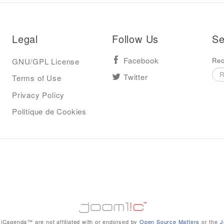
Legal
Follow Us
Se
Rec
GNU/GPL License
Facebook
Terms of Use
Twitter
Privacy Policy
Politique de Cookies
iCagenda™ are not affiliated with or endorsed by
Open Source Matters
or the
J