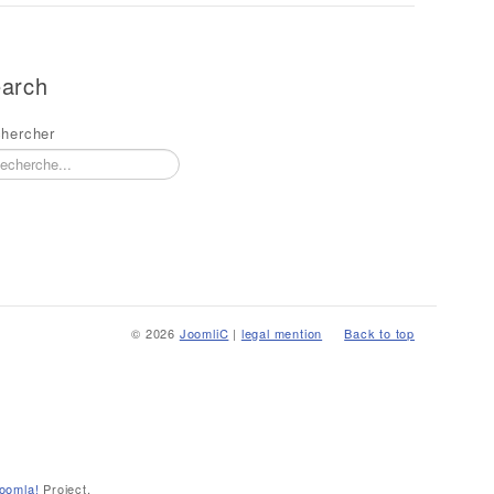
arch
hercher
© 2026
JoomliC
|
legal mention
Back to top
oomla!
Project.