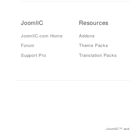
JoomliC
Resources
JoomliC.com Home
Addons
Forum
Theme Packs
Support Pro
Translation Packs
JoomliC™ and 