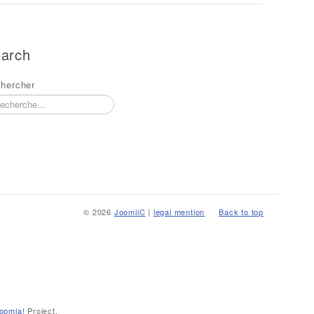
arch
hercher
© 2026
JoomliC
|
legal mention
Back to top
oomla!
Project.