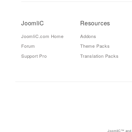
JoomliC
Resources
JoomliC.com Home
Addons
Forum
Theme Packs
Support Pro
Translation Packs
JoomliC™ and 