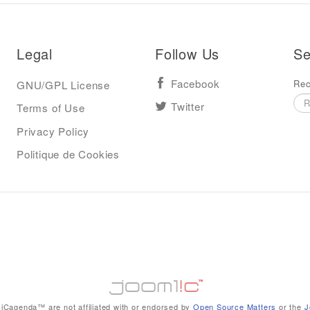
Legal
Follow Us
Se
Rec
GNU/GPL License
Facebook
Terms of Use
Twitter
Privacy Policy
Politique de Cookies
iCagenda™ are not affiliated with or endorsed by
Open Source Matters
or the
J