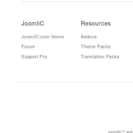
JoomliC
Resources
JoomliC.com Home
Addons
Forum
Theme Packs
Support Pro
Translation Packs
JoomliC™ and 