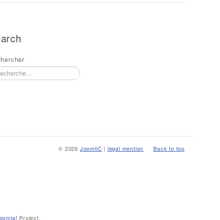
arch
hercher
© 2026
JoomliC
|
legal mention
Back to top
oomla!
Project.