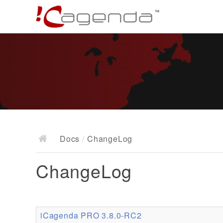
Docs
/
ChangeLog
ChangeLog
iCagenda PRO 3.8.0-RC2