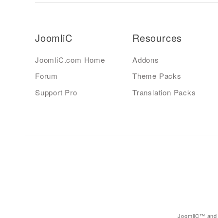
JoomliC
Resources
JoomliC.com Home
Addons
Forum
Theme Packs
Support Pro
Translation Packs
JoomliC™ and 