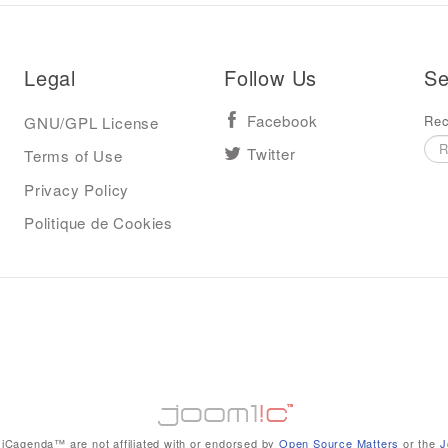
Legal
Follow Us
Se
Rec
GNU/GPL License
Facebook
Terms of Use
Twitter
Privacy Policy
Politique de Cookies
iCagenda™ are not affiliated with or endorsed by
Open Source Matters
or the
J