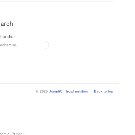
arch
hercher
© 2026
JoomliC
|
legal mention
Back to top
oomla!
Project.