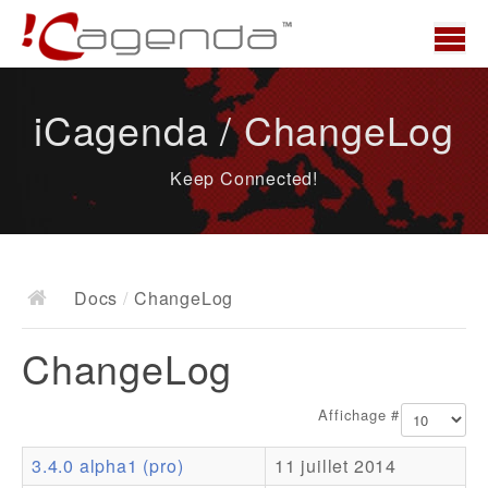
Accueil
iCagenda / ChangeLog
News
Keep Connected!
Présentation
Demo
Télécharger
Docs
/
ChangeLog
Docs
ChangeLog
ChangeLog
Documentation
Affichage #
Roadmap
3.4.0 alpha1 (pro)
11 juillet 2014
Ressources