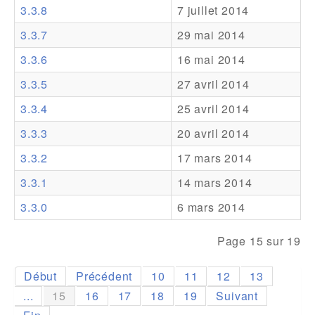
3.3.8
7 juillet 2014
Addons
3.3.7
29 mai 2014
Theme Packs
3.3.6
16 mai 2014
Translation Packs
3.3.5
27 avril 2014
Support
3.3.4
25 avril 2014
3.3.3
20 avril 2014
Forum
3.3.2
17 mars 2014
Support Pro
3.3.1
14 mars 2014
3.3.0
6 mars 2014
Page 15 sur 19
Début
Précédent
10
11
12
13
...
15
16
17
18
19
Suivant