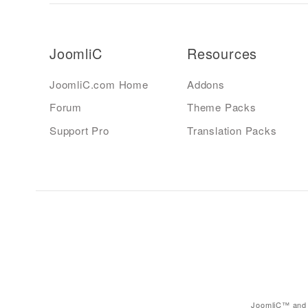
JoomliC
Resources
JoomliC.com Home
Addons
Forum
Theme Packs
Support Pro
Translation Packs
JoomliC™ and 