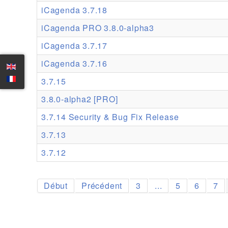
iCagenda 3.7.18
iCagenda PRO 3.8.0-alpha3
iCagenda 3.7.17
iCagenda 3.7.16
3.7.15
3.8.0-alpha2 [PRO]
3.7.14 Security & Bug Fix Release
3.7.13
3.7.12
Début
Précédent
3
...
5
6
7