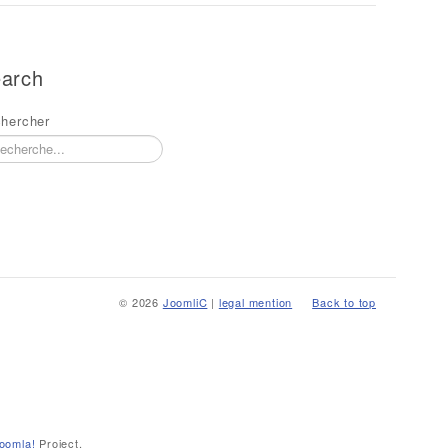
arch
hercher
© 2026
JoomliC
|
legal mention
Back to top
oomla!
Project.