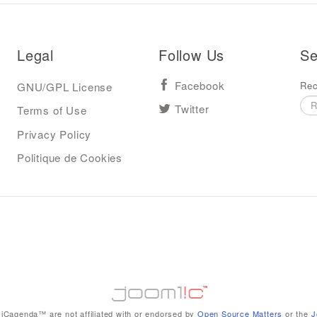
Legal
Follow Us
Se
Rec
GNU/GPL License
Facebook
Terms of Use
Twitter
Privacy Policy
Politique de Cookies
iCagenda™ are not affiliated with or endorsed by
Open Source Matters
or the
J