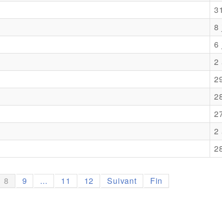
3
8 
6 
2 
2
28
27
2 
2
8
9
...
11
12
Suivant
Fin