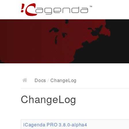
Docs
/
ChangeLog
ChangeLog
iCagenda PRO 3.8.0-alpha4