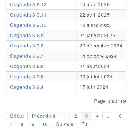
iCagenda 3.9.12
14 août 2025
Addons
iCagenda 3.9.11
22 avril 2025
Theme Packs
iCagenda 3.9.10
10 mars 2025
Translation Packs
iCagenda 3.9.9
21 janvier 2025
Support
iCagenda 3.9.8
20 décembre 2024
iCagenda 3.9.7
14 octobre 2024
Forum
iCagenda 3.9.6
21 août 2024
Support Pro
iCagenda 3.9.5
20 juillet 2024
iCagenda 3.9.4
17 juin 2024
Page 3 sur 19
Début
Précédent
1
2
3
4
...
6
7
8
9
10
Suivant
Fin