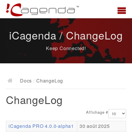
Accueil
iCagenda / ChangeLog
News
Keep Connected!
Présentation
Demo
Télécharger
Docs
/
ChangeLog
Docs
ChangeLog
ChangeLog
Documentation
Affichage #
Roadmap
iCagenda PRO 4.0.0-alpha1
30 août 2025
Ressources