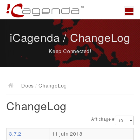
Accueil
iCagenda / ChangeLog
News
Keep Connected!
Présentation
Demo
Télécharger
Docs
/
ChangeLog
Docs
ChangeLog
ChangeLog
Documentation
Affichage #
Roadmap
3.7.2
11 juin 2018
Ressources