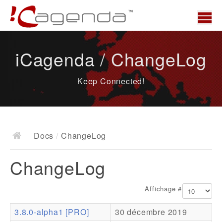
Accueil
iCagenda / ChangeLog
News
Keep Connected!
Présentation
Demo
Télécharger
Docs
/
ChangeLog
Docs
ChangeLog
ChangeLog
Documentation
Affichage #
Roadmap
3.8.0-alpha1 [PRO]
30 décembre 2019
Ressources