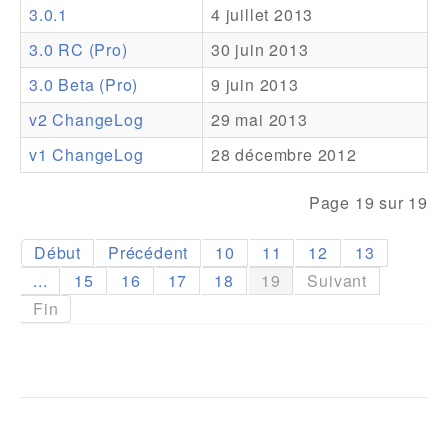
3.0.1
4 juillet 2013
Addons
3.0 RC (Pro)
30 juin 2013
Theme Packs
3.0 Beta (Pro)
9 juin 2013
Translation Packs
v2 ChangeLog
29 mai 2013
Support
v1 ChangeLog
28 décembre 2012
Forum
Page 19 sur 19
Support Pro
Début
Précédent
10
11
12
13
...
15
16
17
18
19
Suivant
Fin