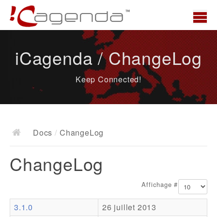
Accueil
iCagenda / ChangeLog
News
Keep Connected!
Présentation
Demo
Télécharger
Docs
/
ChangeLog
Docs
ChangeLog
ChangeLog
Documentation
Affichage #
Roadmap
3.1.0
26 juillet 2013
Ressources