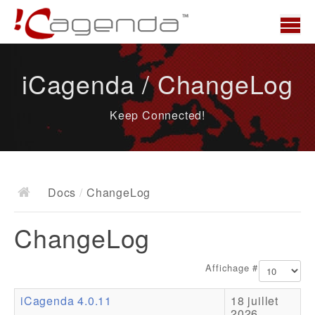
Accueil
iCagenda / ChangeLog
News
Keep Connected!
Présentation
Demo
Télécharger
Docs
/
ChangeLog
Docs
ChangeLog
ChangeLog
Documentation
Affichage #
Roadmap
iCagenda 4.0.11
18 juillet
Ressources
2026