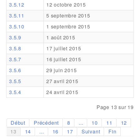
3.5.12
12 octobre 2015
Addons
3.5.11
5 septembre 2015
Theme Packs
3.5.10
1 septembre 2015
Translation Packs
3.5.9
1 août 2015
Support
3.5.8
17 juillet 2015
3.5.7
16 juillet 2015
Forum
3.5.6
29 juin 2015
Support Pro
3.5.5
27 avril 2015
3.5.4
24 avril 2015
Page 13 sur 19
Début
Précédent
8
...
10
11
12
13
14
...
16
17
Suivant
Fin