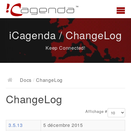
Accueil
iCagenda / ChangeLog
News
Keep Connected!
Présentation
Demo
Télécharger
Docs
/
ChangeLog
Docs
ChangeLog
ChangeLog
Documentation
Affichage #
Roadmap
3.5.13
5 décembre 2015
Ressources