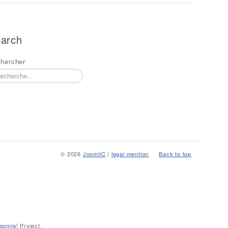
arch
hercher
© 2026
JoomliC
|
legal mention
Back to top
oomla!
Project.