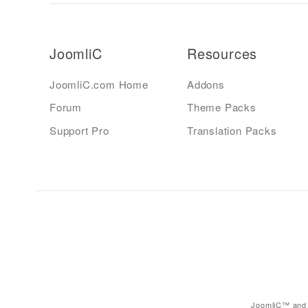
JoomliC
Resources
JoomliC.com Home
Addons
Forum
Theme Packs
Support Pro
Translation Packs
JoomliC™ and 