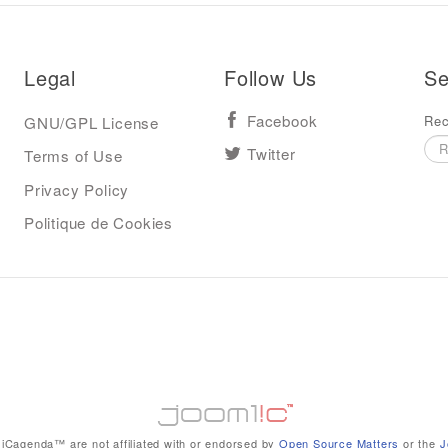
Legal
Follow Us
Se
Rec
GNU/GPL License
Facebook
Terms of Use
Twitter
Privacy Policy
Politique de Cookies
iCagenda™ are not affiliated with or endorsed by
Open Source Matters
or the
J