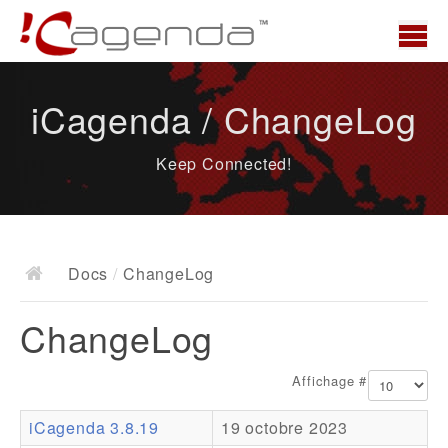
Accueil
iCagenda / ChangeLog
News
Keep Connected!
Présentation
Demo
Télécharger
Docs
/
ChangeLog
Docs
ChangeLog
ChangeLog
Documentation
Affichage #
Roadmap
iCagenda 3.8.19
19 octobre 2023
Ressources