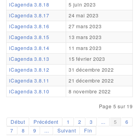
iCagenda 3.8.18
5 juin 2023
Addons
iCagenda 3.8.17
24 mai 2023
Theme Packs
iCagenda 3.8.16
27 mars 2023
Translation Packs
iCagenda 3.8.15
13 mars 2023
Support
iCagenda 3.8.14
11 mars 2023
iCagenda 3.8.13
15 février 2023
Forum
iCagenda 3.8.12
31 décembre 2022
Support Pro
iCagenda 3.8.11
21 décembre 2022
iCagenda 3.8.10
8 novembre 2022
Page 5 sur 19
Début
Précédent
1
2
3
...
5
6
7
8
9
...
Suivant
Fin