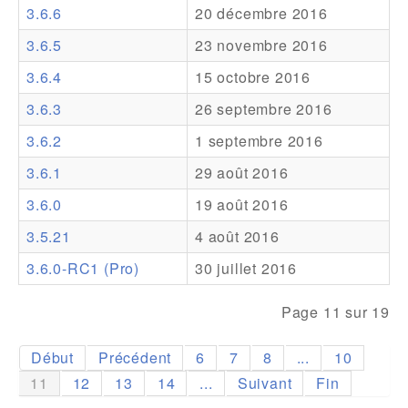
3.6.6
20 décembre 2016
Addons
3.6.5
23 novembre 2016
Theme Packs
3.6.4
15 octobre 2016
Translation Packs
3.6.3
26 septembre 2016
Support
3.6.2
1 septembre 2016
3.6.1
29 août 2016
Forum
3.6.0
19 août 2016
Support Pro
3.5.21
4 août 2016
3.6.0-RC1 (Pro)
30 juillet 2016
Page 11 sur 19
Début
Précédent
6
7
8
...
10
11
12
13
14
...
Suivant
Fin