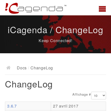
Accueil
iCagenda / ChangeLog
News
Keep Connected!
Présentation
Demo
Télécharger
Docs
/
ChangeLog
Docs
ChangeLog
ChangeLog
Documentation
Affichage #
Roadmap
3.6.7
27 avril 2017
Ressources