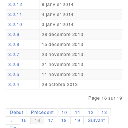
3.2.12
8 janvier 2014
Addons
3.2.11
4 janvier 2014
Theme Packs
3.2.10
3 janvier 2014
Translation Packs
3.2.9
28 décembre 2013
Support
3.2.8
15 décembre 2013
3.2.7
23 novembre 2013
Forum
3.2.6
21 novembre 2013
Support Pro
3.2.5
11 novembre 2013
3.2.4
29 octobre 2013
Page 16 sur 19
Début
Précédent
10
11
12
13
...
15
16
17
18
19
Suivant