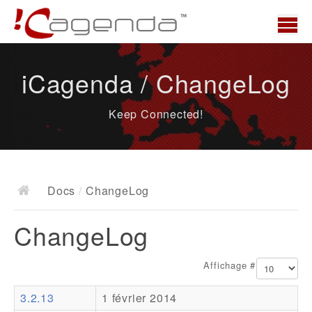
Accueil
iCagenda / ChangeLog
News
Keep Connected!
Présentation
Demo
Télécharger
Docs
/
ChangeLog
Docs
ChangeLog
ChangeLog
Documentation
Affichage #
Roadmap
3.2.13
1 février 2014
Ressources