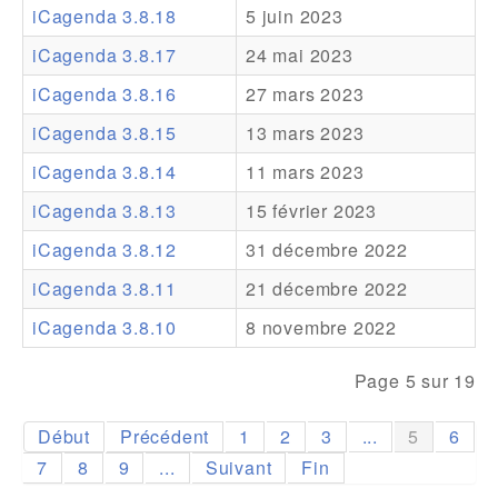
iCagenda 3.8.18
5 juin 2023
Addons
iCagenda 3.8.17
24 mai 2023
Theme Packs
iCagenda 3.8.16
27 mars 2023
Translation Packs
iCagenda 3.8.15
13 mars 2023
Support
iCagenda 3.8.14
11 mars 2023
iCagenda 3.8.13
15 février 2023
Forum
iCagenda 3.8.12
31 décembre 2022
Support Pro
iCagenda 3.8.11
21 décembre 2022
iCagenda 3.8.10
8 novembre 2022
Page 5 sur 19
Début
Précédent
1
2
3
...
5
6
7
8
9
...
Suivant
Fin