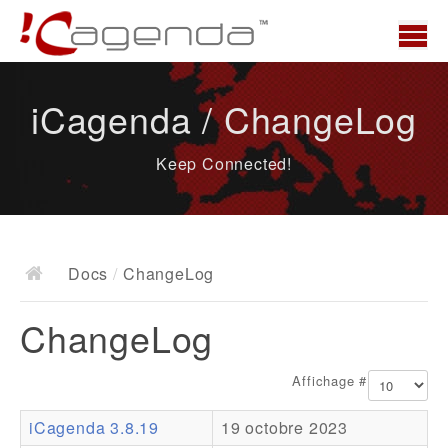
Accueil
iCagenda / ChangeLog
News
Keep Connected!
Présentation
Demo
Télécharger
Docs
/
ChangeLog
Docs
ChangeLog
ChangeLog
Documentation
Affichage #
Roadmap
iCagenda 3.8.19
19 octobre 2023
Ressources