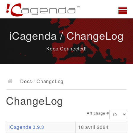
Accueil
iCagenda / ChangeLog
News
Keep Connected!
Présentation
Demo
Télécharger
Docs
/
ChangeLog
Docs
ChangeLog
ChangeLog
Documentation
Affichage #
Roadmap
iCagenda 3.9.3
18 avril 2024
Ressources