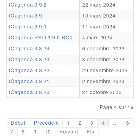
iCagenda 3.9.2
22 mars 2024
Addons
iCagenda 3.9.1
13 mars 2024
Theme Packs
iCagenda 3.9.0
11 mars 2024
Translation Packs
iCagenda PRO 3.9.0-RC1
4 mars 2024
Support
iCagenda 3.8.24
6 décembre 2023
iCagenda 3.8.23
3 décembre 2023
Forum
iCagenda 3.8.22
29 novembre 2023
Support Pro
iCagenda 3.8.21
2 novembre 2023
iCagenda 3.8.20
21 octobre 2023
Page 4 sur 19
Début
Précédent
1
2
3
4
...
6
7
8
9
10
Suivant
Fin