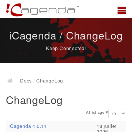
Accueil
iCagenda / ChangeLog
News
Keep Connected!
Présentation
Demo
Télécharger
Docs
/
ChangeLog
Docs
ChangeLog
ChangeLog
Documentation
Affichage #
Roadmap
iCagenda 4.0.11
18 juillet
Ressources
2026