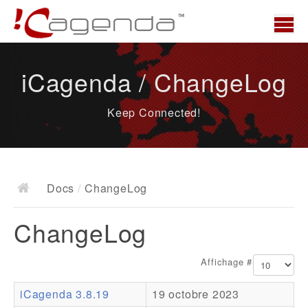
Accueil
iCagenda / ChangeLog
News
Keep Connected!
Présentation
Demo
Télécharger
Docs
/
ChangeLog
Docs
ChangeLog
ChangeLog
Documentation
Affichage #
Roadmap
iCagenda 3.8.19
19 octobre 2023
Ressources