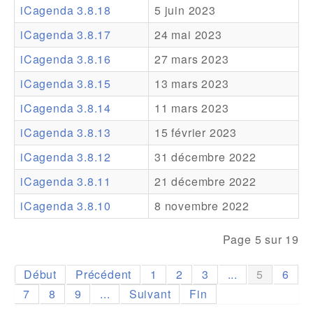
iCagenda 3.8.18
5 juin 2023
Addons
iCagenda 3.8.17
24 mai 2023
Theme Packs
iCagenda 3.8.16
27 mars 2023
Translation Packs
iCagenda 3.8.15
13 mars 2023
Support
iCagenda 3.8.14
11 mars 2023
iCagenda 3.8.13
15 février 2023
Forum
iCagenda 3.8.12
31 décembre 2022
Support Pro
iCagenda 3.8.11
21 décembre 2022
iCagenda 3.8.10
8 novembre 2022
Page 5 sur 19
Début
Précédent
1
2
3
...
5
6
7
8
9
...
Suivant
Fin