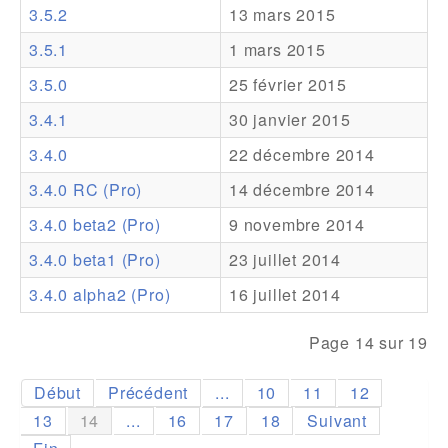
3.5.2
13 mars 2015
Addons
3.5.1
1 mars 2015
Theme Packs
3.5.0
25 février 2015
Translation Packs
3.4.1
30 janvier 2015
Support
3.4.0
22 décembre 2014
3.4.0 RC (Pro)
14 décembre 2014
Forum
3.4.0 beta2 (Pro)
9 novembre 2014
Support Pro
3.4.0 beta1 (Pro)
23 juillet 2014
3.4.0 alpha2 (Pro)
16 juillet 2014
Page 14 sur 19
Début
Précédent
...
10
11
12
13
14
...
16
17
18
Suivant