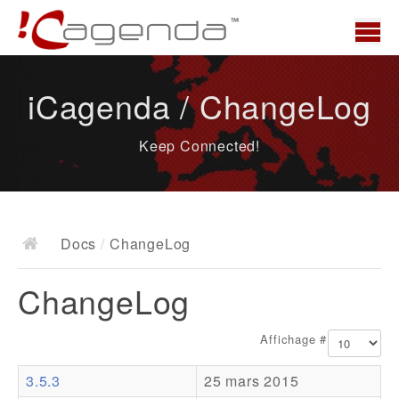
Accueil
iCagenda / ChangeLog
News
Keep Connected!
Présentation
Demo
Télécharger
Docs
/
ChangeLog
Docs
ChangeLog
ChangeLog
Documentation
Affichage #
Roadmap
3.5.3
25 mars 2015
Ressources