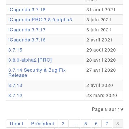
iCagenda 3.7.18
31 août 2021
Addons
iCagenda PRO 3.8.0-alpha3
8 juin 2021
Theme Packs
iCagenda 3.7.17
6 juin 2021
Translation Packs
iCagenda 3.7.16
2 avril 2021
Support
3.7.15
29 août 2020
Forum
3.8.0-alpha2 [PRO]
28 avril 2020
Support Pro
3.7.14 Security & Bug Fix
27 avril 2020
Release
3.7.13
2 avril 2020
3.7.12
28 mars 2020
Page 8 sur 19
Début
Précédent
3
...
5
6
7
8