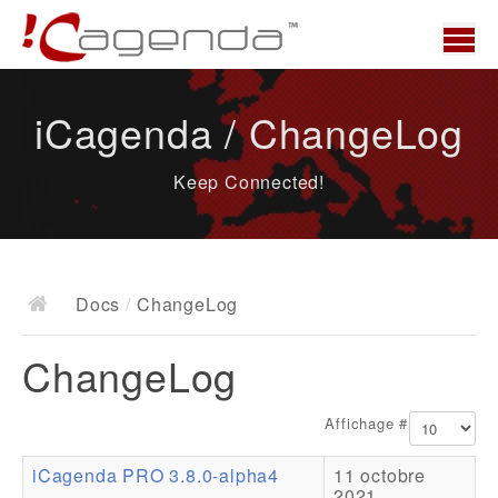
Accueil
iCagenda / ChangeLog
News
Keep Connected!
Présentation
Demo
Télécharger
Docs
/
ChangeLog
Docs
ChangeLog
ChangeLog
Documentation
Affichage #
Roadmap
iCagenda PRO 3.8.0-alpha4
11 octobre
Ressources
2021