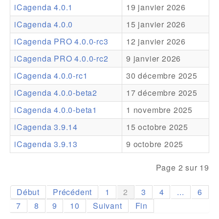
iCagenda 4.0.1
19 janvier 2026
Addons
iCagenda 4.0.0
15 janvier 2026
Theme Packs
iCagenda PRO 4.0.0-rc3
12 janvier 2026
Translation Packs
iCagenda PRO 4.0.0-rc2
9 janvier 2026
Support
iCagenda 4.0.0-rc1
30 décembre 2025
iCagenda 4.0.0-beta2
17 décembre 2025
Forum
iCagenda 4.0.0-beta1
1 novembre 2025
Support Pro
iCagenda 3.9.14
15 octobre 2025
iCagenda 3.9.13
9 octobre 2025
Page 2 sur 19
Début
Précédent
1
2
3
4
...
6
7
8
9
10
Suivant
Fin