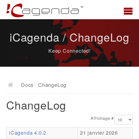
Accueil
iCagenda / ChangeLog
News
Keep Connected!
Présentation
Demo
Télécharger
Docs
/
ChangeLog
Docs
ChangeLog
ChangeLog
Documentation
Affichage #
Roadmap
iCagenda 4.0.2
21 janvier 2026
Ressources