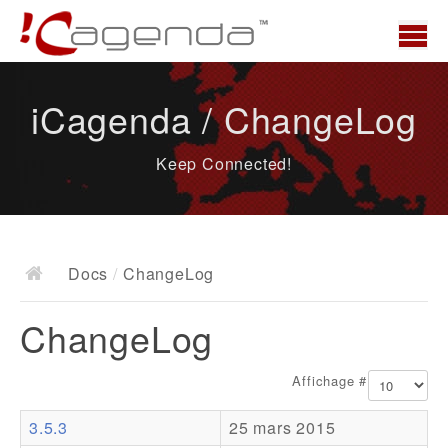
Accueil
iCagenda / ChangeLog
News
Keep Connected!
Présentation
Demo
Télécharger
Docs
/
ChangeLog
Docs
ChangeLog
ChangeLog
Documentation
Affichage #
Roadmap
3.5.3
25 mars 2015
Ressources