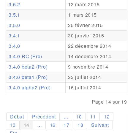
3.5.2
13 mars 2015
Addons
3.5.1
1 mars 2015
Theme Packs
3.5.0
25 février 2015
Translation Packs
3.4.1
30 janvier 2015
Support
3.4.0
22 décembre 2014
3.4.0 RC (Pro)
14 décembre 2014
Forum
3.4.0 beta2 (Pro)
9 novembre 2014
Support Pro
3.4.0 beta1 (Pro)
23 juillet 2014
3.4.0 alpha2 (Pro)
16 juillet 2014
Page 14 sur 19
Début
Précédent
...
10
11
12
13
14
...
16
17
18
Suivant