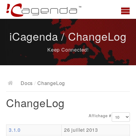
Accueil
iCagenda / ChangeLog
News
Keep Connected!
Présentation
Demo
Télécharger
Docs
/
ChangeLog
Docs
ChangeLog
ChangeLog
Documentation
Affichage #
Roadmap
3.1.0
26 juillet 2013
Ressources