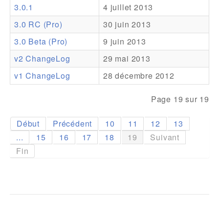
3.0.1
4 juillet 2013
Addons
3.0 RC (Pro)
30 juin 2013
Theme Packs
3.0 Beta (Pro)
9 juin 2013
Translation Packs
v2 ChangeLog
29 mai 2013
Support
v1 ChangeLog
28 décembre 2012
Forum
Page 19 sur 19
Support Pro
Début
Précédent
10
11
12
13
...
15
16
17
18
19
Suivant
Fin