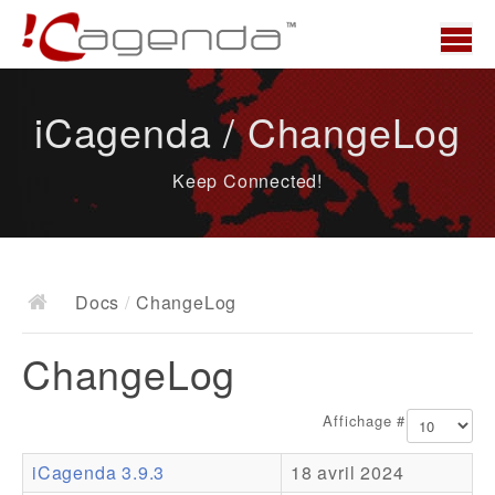
Accueil
iCagenda / ChangeLog
News
Keep Connected!
Présentation
Demo
Télécharger
Docs
/
ChangeLog
Docs
ChangeLog
ChangeLog
Documentation
Affichage #
Roadmap
iCagenda 3.9.3
18 avril 2024
Ressources