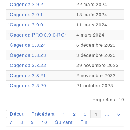
iCagenda 3.9.2
22 mars 2024
Addons
iCagenda 3.9.1
13 mars 2024
Theme Packs
iCagenda 3.9.0
11 mars 2024
Translation Packs
iCagenda PRO 3.9.0-RC1
4 mars 2024
Support
iCagenda 3.8.24
6 décembre 2023
iCagenda 3.8.23
3 décembre 2023
Forum
iCagenda 3.8.22
29 novembre 2023
Support Pro
iCagenda 3.8.21
2 novembre 2023
iCagenda 3.8.20
21 octobre 2023
Page 4 sur 19
Début
Précédent
1
2
3
4
...
6
7
8
9
10
Suivant
Fin