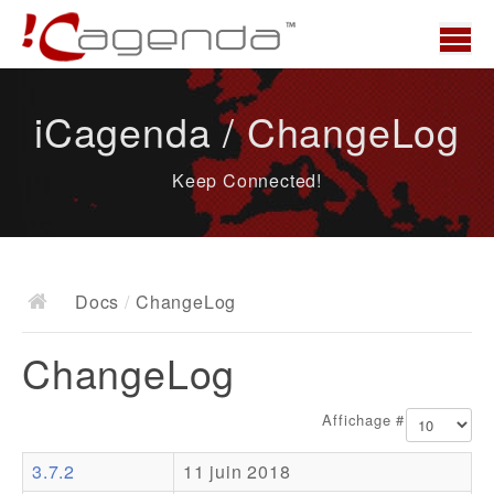
Accueil
iCagenda / ChangeLog
News
Keep Connected!
Présentation
Demo
Télécharger
Docs
/
ChangeLog
Docs
ChangeLog
ChangeLog
Documentation
Affichage #
Roadmap
3.7.2
11 juin 2018
Ressources