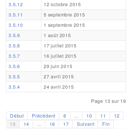
3.5.12
12 octobre 2015
Addons
3.5.11
5 septembre 2015
Theme Packs
3.5.10
1 septembre 2015
Translation Packs
3.5.9
1 août 2015
Support
3.5.8
17 juillet 2015
3.5.7
16 juillet 2015
Forum
3.5.6
29 juin 2015
Support Pro
3.5.5
27 avril 2015
3.5.4
24 avril 2015
Page 13 sur 19
Début
Précédent
8
...
10
11
12
13
14
...
16
17
Suivant
Fin