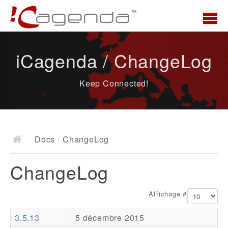
Accueil
iCagenda / ChangeLog
News
Keep Connected!
Présentation
Demo
Télécharger
Docs
/
ChangeLog
Docs
ChangeLog
ChangeLog
Documentation
Affichage #
Roadmap
3.5.13
5 décembre 2015
Ressources