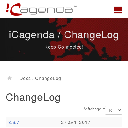
Accueil
iCagenda / ChangeLog
News
Keep Connected!
Présentation
Demo
Télécharger
Docs
/
ChangeLog
Docs
ChangeLog
ChangeLog
Documentation
Affichage #
Roadmap
3.6.7
27 avril 2017
Ressources