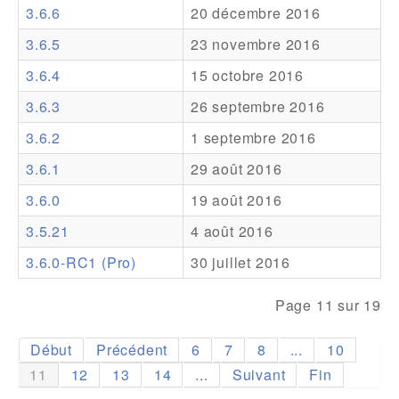
3.6.6
20 décembre 2016
Addons
3.6.5
23 novembre 2016
Theme Packs
3.6.4
15 octobre 2016
Translation Packs
3.6.3
26 septembre 2016
Support
3.6.2
1 septembre 2016
3.6.1
29 août 2016
Forum
3.6.0
19 août 2016
Support Pro
3.5.21
4 août 2016
3.6.0-RC1 (Pro)
30 juillet 2016
Page 11 sur 19
Début
Précédent
6
7
8
...
10
11
12
13
14
...
Suivant
Fin