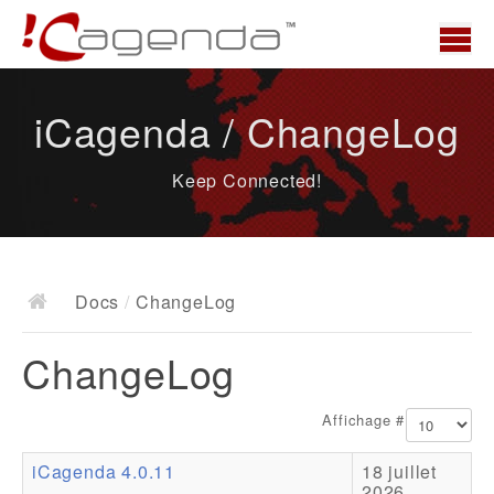
Accueil
iCagenda / ChangeLog
News
Keep Connected!
Présentation
Demo
Télécharger
Docs
/
ChangeLog
Docs
ChangeLog
ChangeLog
Documentation
Affichage #
Roadmap
iCagenda 4.0.11
18 juillet
Ressources
2026