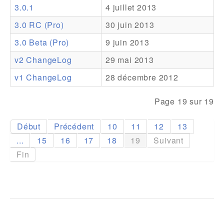
3.0.1
4 juillet 2013
Addons
3.0 RC (Pro)
30 juin 2013
Theme Packs
3.0 Beta (Pro)
9 juin 2013
Translation Packs
v2 ChangeLog
29 mai 2013
Support
v1 ChangeLog
28 décembre 2012
Forum
Page 19 sur 19
Support Pro
Début
Précédent
10
11
12
13
...
15
16
17
18
19
Suivant
Fin