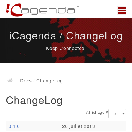
Accueil
iCagenda / ChangeLog
News
Keep Connected!
Présentation
Demo
Télécharger
Docs
/
ChangeLog
Docs
ChangeLog
ChangeLog
Documentation
Affichage #
Roadmap
3.1.0
26 juillet 2013
Ressources