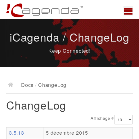
Accueil
iCagenda / ChangeLog
News
Keep Connected!
Présentation
Demo
Télécharger
Docs
/
ChangeLog
Docs
ChangeLog
ChangeLog
Documentation
Affichage #
Roadmap
3.5.13
5 décembre 2015
Ressources