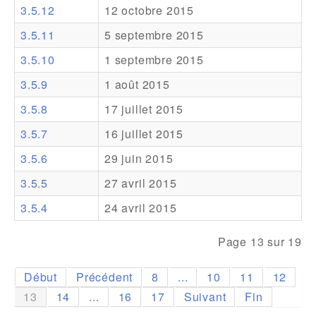
3.5.12
12 octobre 2015
Addons
3.5.11
5 septembre 2015
Theme Packs
3.5.10
1 septembre 2015
Translation Packs
3.5.9
1 août 2015
Support
3.5.8
17 juillet 2015
3.5.7
16 juillet 2015
Forum
3.5.6
29 juin 2015
Support Pro
3.5.5
27 avril 2015
3.5.4
24 avril 2015
Page 13 sur 19
Début
Précédent
8
...
10
11
12
13
14
...
16
17
Suivant
Fin