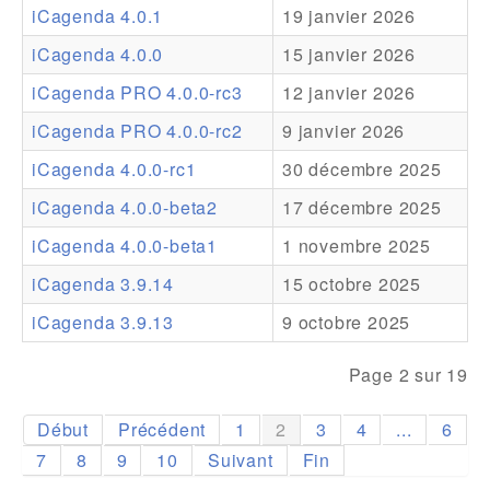
iCagenda 4.0.1
19 janvier 2026
Addons
iCagenda 4.0.0
15 janvier 2026
Theme Packs
iCagenda PRO 4.0.0-rc3
12 janvier 2026
Translation Packs
iCagenda PRO 4.0.0-rc2
9 janvier 2026
Support
iCagenda 4.0.0-rc1
30 décembre 2025
iCagenda 4.0.0-beta2
17 décembre 2025
Forum
iCagenda 4.0.0-beta1
1 novembre 2025
Support Pro
iCagenda 3.9.14
15 octobre 2025
iCagenda 3.9.13
9 octobre 2025
Page 2 sur 19
Début
Précédent
1
2
3
4
...
6
7
8
9
10
Suivant
Fin