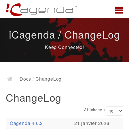
Accueil
iCagenda / ChangeLog
News
Keep Connected!
Présentation
Demo
Télécharger
Docs
/
ChangeLog
Docs
ChangeLog
ChangeLog
Documentation
Affichage #
Roadmap
iCagenda 4.0.2
21 janvier 2026
Ressources