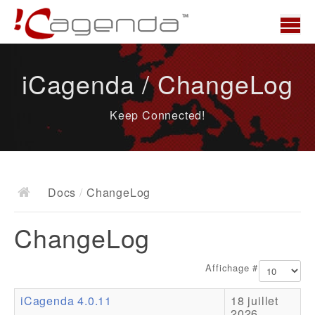
Accueil
iCagenda / ChangeLog
News
Keep Connected!
Présentation
Demo
Télécharger
Docs
/
ChangeLog
Docs
ChangeLog
ChangeLog
Documentation
Affichage #
Roadmap
iCagenda 4.0.11
18 juillet
Ressources
2026