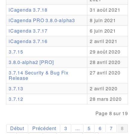
iCagenda 3.7.18
31 août 2021
Addons
iCagenda PRO 3.8.0-alpha3
8 juin 2021
Theme Packs
iCagenda 3.7.17
6 juin 2021
Translation Packs
iCagenda 3.7.16
2 avril 2021
Support
3.7.15
29 août 2020
Forum
3.8.0-alpha2 [PRO]
28 avril 2020
Support Pro
3.7.14 Security & Bug Fix
27 avril 2020
Release
3.7.13
2 avril 2020
3.7.12
28 mars 2020
Page 8 sur 19
Début
Précédent
3
...
5
6
7
8