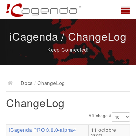
Accueil
iCagenda / ChangeLog
News
Keep Connected!
Présentation
Demo
Télécharger
Docs
/
ChangeLog
Docs
ChangeLog
ChangeLog
Documentation
Affichage #
Roadmap
iCagenda PRO 3.8.0-alpha4
11 octobre
Ressources
2021