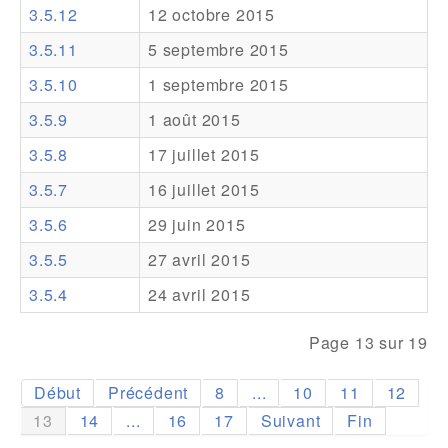
3.5.12
12 octobre 2015
Addons
3.5.11
5 septembre 2015
Theme Packs
3.5.10
1 septembre 2015
Translation Packs
3.5.9
1 août 2015
Support
3.5.8
17 juillet 2015
3.5.7
16 juillet 2015
Forum
3.5.6
29 juin 2015
Support Pro
3.5.5
27 avril 2015
3.5.4
24 avril 2015
Page 13 sur 19
Début
Précédent
8
...
10
11
12
13
14
...
16
17
Suivant
Fin