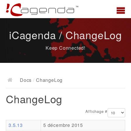
Accueil
iCagenda / ChangeLog
News
Keep Connected!
Présentation
Demo
Télécharger
Docs
/
ChangeLog
Docs
ChangeLog
ChangeLog
Documentation
Affichage #
Roadmap
3.5.13
5 décembre 2015
Ressources