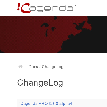
Docs
/
ChangeLog
ChangeLog
iCagenda PRO 3.8.0-alpha4