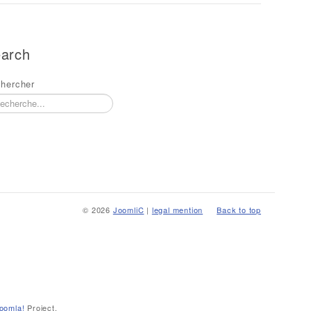
arch
hercher
© 2026
JoomliC
|
legal mention
Back to top
oomla!
Project.