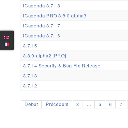
iCagenda 3.7.18
iCagenda PRO 3.8.0-alpha3
iCagenda 3.7.17
iCagenda 3.7.16
3.7.15
3.8.0-alpha2 [PRO]
3.7.14 Security & Bug Fix Release
3.7.13
3.7.12
Début
Précédent
3
...
5
6
7