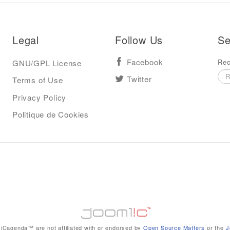
Legal
Follow Us
Se
Rec
GNU/GPL License
Facebook
Terms of Use
Twitter
Privacy Policy
Politique de Cookies
iCagenda™ are not affiliated with or endorsed by
Open Source Matters
or the
J