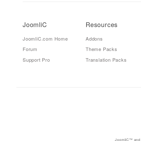
JoomliC
Resources
JoomliC.com Home
Addons
Forum
Theme Packs
Support Pro
Translation Packs
JoomliC™ and 