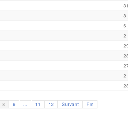
3
8 
6 
2 
2
28
27
2 
2
8
9
...
11
12
Suivant
Fin