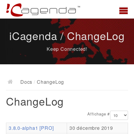
Accueil
iCagenda / ChangeLog
News
Keep Connected!
Présentation
Demo
Télécharger
Docs
/
ChangeLog
Docs
ChangeLog
ChangeLog
Documentation
Affichage #
Roadmap
3.8.0-alpha1 [PRO]
30 décembre 2019
Ressources