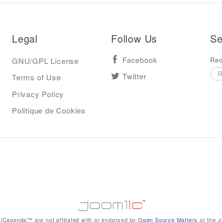
Legal
Follow Us
Se
Rec
GNU/GPL License
Facebook
Terms of Use
Twitter
Privacy Policy
Politique de Cookies
iCagenda™ are not affiliated with or endorsed by
Open Source Matters
or the
J