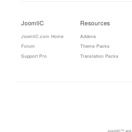
JoomliC
Resources
JoomliC.com Home
Addons
Forum
Theme Packs
Support Pro
Translation Packs
JoomliC™ and 