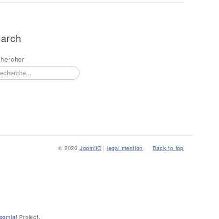
arch
hercher
© 2026
JoomliC
|
legal mention
Back to top
oomla!
Project.