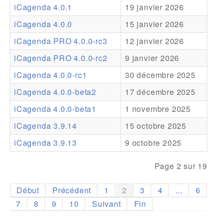
iCagenda 4.0.1
19 janvier 2026
Addons
iCagenda 4.0.0
15 janvier 2026
Theme Packs
iCagenda PRO 4.0.0-rc3
12 janvier 2026
Translation Packs
iCagenda PRO 4.0.0-rc2
9 janvier 2026
Support
iCagenda 4.0.0-rc1
30 décembre 2025
iCagenda 4.0.0-beta2
17 décembre 2025
Forum
iCagenda 4.0.0-beta1
1 novembre 2025
Support Pro
iCagenda 3.9.14
15 octobre 2025
iCagenda 3.9.13
9 octobre 2025
Page 2 sur 19
Début
Précédent
1
2
3
4
...
6
7
8
9
10
Suivant
Fin