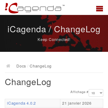
Accueil
iCagenda / ChangeLog
News
Keep Connected!
Présentation
Demo
Télécharger
Docs
/
ChangeLog
Docs
ChangeLog
ChangeLog
Documentation
Affichage #
Roadmap
iCagenda 4.0.2
21 janvier 2026
Ressources