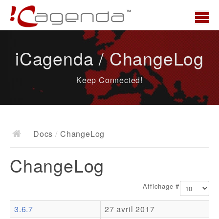
Accueil
iCagenda / ChangeLog
News
Keep Connected!
Présentation
Demo
Télécharger
Docs
/
ChangeLog
Docs
ChangeLog
ChangeLog
Documentation
Affichage #
Roadmap
3.6.7
27 avril 2017
Ressources