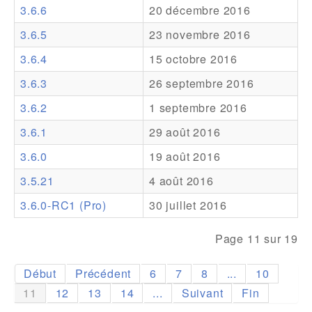
3.6.6
20 décembre 2016
Addons
3.6.5
23 novembre 2016
Theme Packs
3.6.4
15 octobre 2016
Translation Packs
3.6.3
26 septembre 2016
Support
3.6.2
1 septembre 2016
3.6.1
29 août 2016
Forum
3.6.0
19 août 2016
Support Pro
3.5.21
4 août 2016
3.6.0-RC1 (Pro)
30 juillet 2016
Page 11 sur 19
Début
Précédent
6
7
8
...
10
11
12
13
14
...
Suivant
Fin