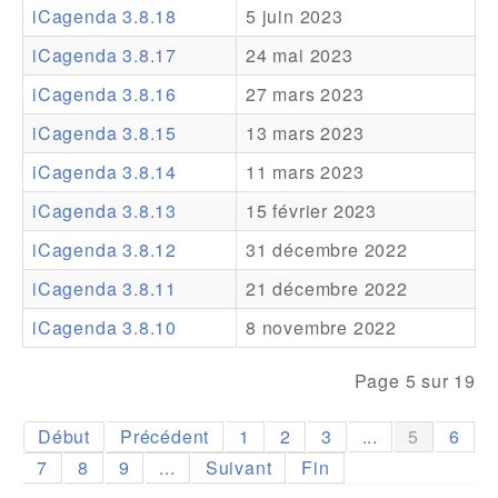
iCagenda 3.8.18
5 juin 2023
Addons
iCagenda 3.8.17
24 mai 2023
Theme Packs
iCagenda 3.8.16
27 mars 2023
Translation Packs
iCagenda 3.8.15
13 mars 2023
Support
iCagenda 3.8.14
11 mars 2023
iCagenda 3.8.13
15 février 2023
Forum
iCagenda 3.8.12
31 décembre 2022
Support Pro
iCagenda 3.8.11
21 décembre 2022
iCagenda 3.8.10
8 novembre 2022
Page 5 sur 19
Début
Précédent
1
2
3
...
5
6
7
8
9
...
Suivant
Fin