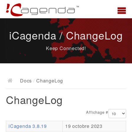
Accueil
iCagenda / ChangeLog
News
Keep Connected!
Présentation
Demo
Télécharger
Docs
/
ChangeLog
Docs
ChangeLog
ChangeLog
Documentation
Affichage #
Roadmap
iCagenda 3.8.19
19 octobre 2023
Ressources