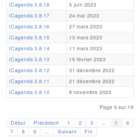
iCagenda 3.8.18
5 juin 2023
Addons
iCagenda 3.8.17
24 mai 2023
Theme Packs
iCagenda 3.8.16
27 mars 2023
Translation Packs
iCagenda 3.8.15
13 mars 2023
Support
iCagenda 3.8.14
11 mars 2023
iCagenda 3.8.13
15 février 2023
Forum
iCagenda 3.8.12
31 décembre 2022
Support Pro
iCagenda 3.8.11
21 décembre 2022
iCagenda 3.8.10
8 novembre 2022
Page 5 sur 19
Début
Précédent
1
2
3
...
5
6
7
8
9
...
Suivant
Fin