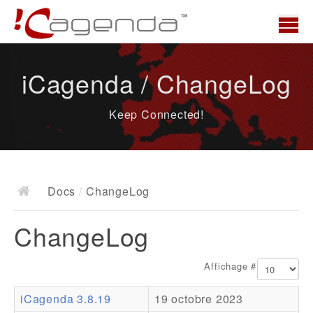
Accueil
iCagenda / ChangeLog
News
Keep Connected!
Présentation
Demo
Télécharger
Docs
/
ChangeLog
Docs
ChangeLog
ChangeLog
Documentation
Affichage #
Roadmap
iCagenda 3.8.19
19 octobre 2023
Ressources