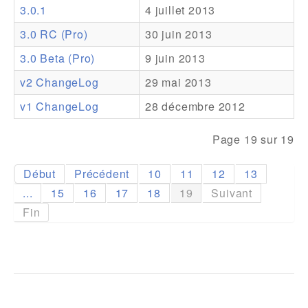
3.0.1
4 juillet 2013
Addons
3.0 RC (Pro)
30 juin 2013
Theme Packs
3.0 Beta (Pro)
9 juin 2013
Translation Packs
v2 ChangeLog
29 mai 2013
Support
v1 ChangeLog
28 décembre 2012
Forum
Page 19 sur 19
Support Pro
Début
Précédent
10
11
12
13
...
15
16
17
18
19
Suivant
Fin