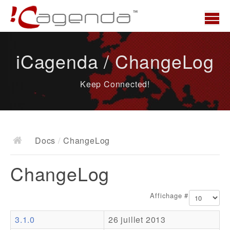
Accueil
iCagenda / ChangeLog
News
Keep Connected!
Présentation
Demo
Télécharger
Docs
/
ChangeLog
Docs
ChangeLog
ChangeLog
Documentation
Affichage #
Roadmap
3.1.0
26 juillet 2013
Ressources