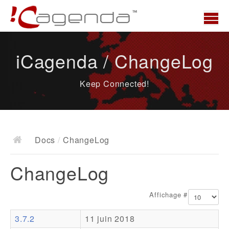
Accueil
iCagenda / ChangeLog
News
Keep Connected!
Présentation
Demo
Télécharger
Docs
/
ChangeLog
Docs
ChangeLog
ChangeLog
Documentation
Affichage #
Roadmap
3.7.2
11 juin 2018
Ressources