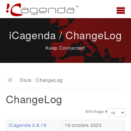
Accueil
iCagenda / ChangeLog
News
Keep Connected!
Présentation
Demo
Télécharger
Docs
/
ChangeLog
Docs
ChangeLog
ChangeLog
Documentation
Affichage #
Roadmap
iCagenda 3.8.19
19 octobre 2023
Ressources