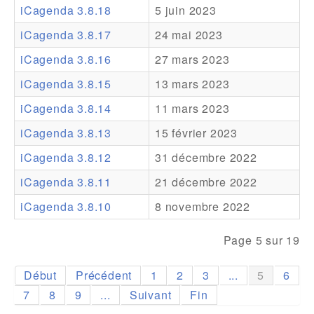
iCagenda 3.8.18
5 juin 2023
Addons
iCagenda 3.8.17
24 mai 2023
Theme Packs
iCagenda 3.8.16
27 mars 2023
Translation Packs
iCagenda 3.8.15
13 mars 2023
Support
iCagenda 3.8.14
11 mars 2023
iCagenda 3.8.13
15 février 2023
Forum
iCagenda 3.8.12
31 décembre 2022
Support Pro
iCagenda 3.8.11
21 décembre 2022
iCagenda 3.8.10
8 novembre 2022
Page 5 sur 19
Début
Précédent
1
2
3
...
5
6
7
8
9
...
Suivant
Fin