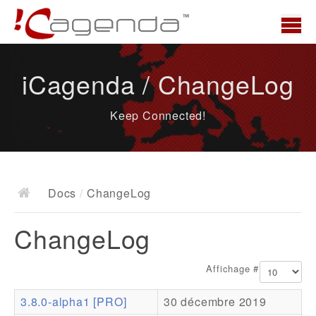
Accueil
iCagenda / ChangeLog
News
Keep Connected!
Présentation
Demo
Télécharger
Docs
/
ChangeLog
Docs
ChangeLog
ChangeLog
Documentation
Affichage #
Roadmap
3.8.0-alpha1 [PRO]
30 décembre 2019
Ressources