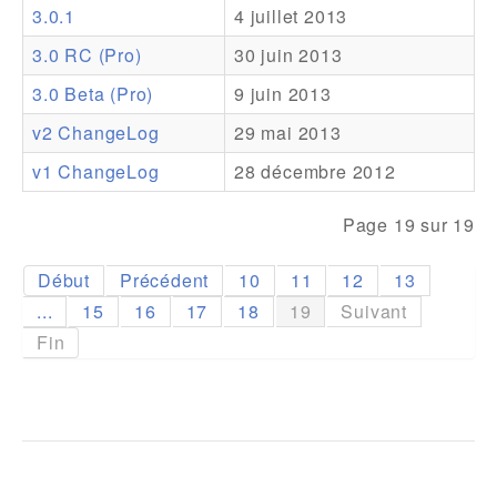
3.0.1
4 juillet 2013
Addons
3.0 RC (Pro)
30 juin 2013
Theme Packs
3.0 Beta (Pro)
9 juin 2013
Translation Packs
v2 ChangeLog
29 mai 2013
Support
v1 ChangeLog
28 décembre 2012
Forum
Page 19 sur 19
Support Pro
Début
Précédent
10
11
12
13
...
15
16
17
18
19
Suivant
Fin