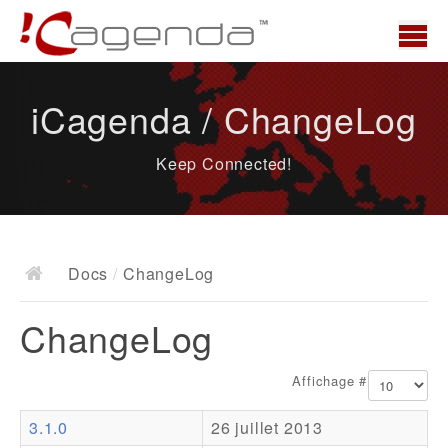
Accueil
iCagenda / ChangeLog
News
Keep Connected!
Présentation
Demo
Télécharger
Docs
/
ChangeLog
Docs
ChangeLog
ChangeLog
Documentation
Affichage #
Roadmap
3.1.0
26 juillet 2013
Ressources